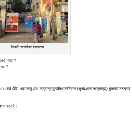
হিরামণি মেমোরিয়াল হাসপাতাল
te) আছে?
মস্যা?
 ধরে
চেরা ঠোঁট, চেরা তালু এবং অন্যান্য ক্র্যানিওফেসিয়াল (মুখমণ্ডল সংক্রান্ত) জন্মগত সমস্যার
রেশন
করেছি।