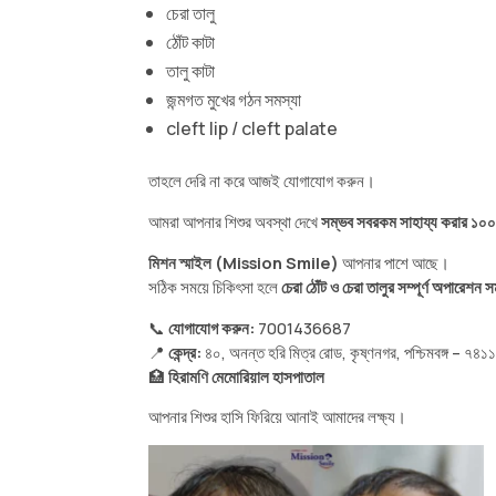
চেরা তালু
ঠোঁট কাটা
তালু কাটা
জন্মগত মুখের গঠন সমস্যা
cleft lip / cleft palate
তাহলে দেরি না করে আজই যোগাযোগ করুন।
আমরা আপনার শিশুর অবস্থা দেখে
সম্ভব সবরকম সাহায্য করার ১০০
মিশন স্মাইল (Mission Smile)
আপনার পাশে আছে।
সঠিক সময়ে চিকিৎসা হলে
চেরা ঠোঁট ও চেরা তালুর সম্পূর্ণ অপারেশন 
📞
যোগাযোগ করুন:
7001436687
📍
কেন্দ্র:
৪০, অনন্ত হরি মিত্র রোড, কৃষ্ণনগর, পশ্চিমবঙ
🏥
হিরামণি মেমোরিয়াল হাসপাতাল
আপনার শিশুর হাসি ফিরিয়ে আনাই আমাদের লক্ষ্য।