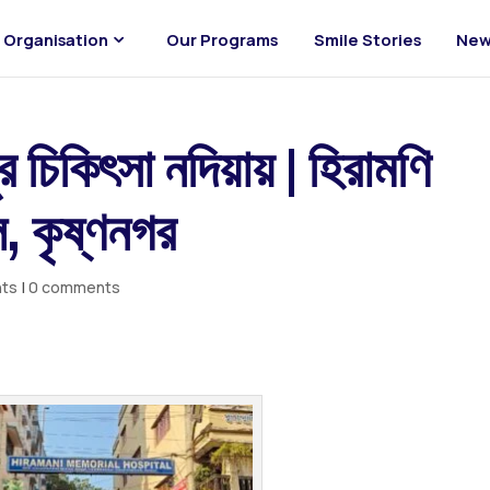
Organisation
Our Programs
Smile Stories
New
র চিকিৎসা নদিয়ায় | হিরামণি
, কৃষ্ণনগর
nts
|
0 comments