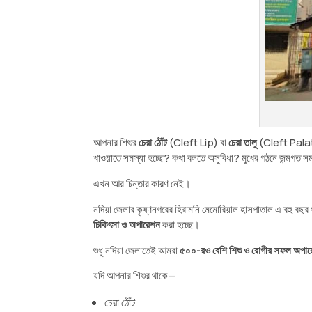
আপনার শিশুর
চেরা ঠোঁট
(Cleft Lip) বা
চেরা তালু
(Cleft Pala
খাওয়াতে সমস্যা হচ্ছে? কথা বলতে অসুবিধা? মুখের গঠনে জন্মগত স
এখন আর চিন্তার কারণ নেই।
নদিয়া জেলার কৃষ্ণনগরের
হিরামনি মেমোরিয়াল হাসপাতাল
এ বহু বছর
চিকিৎসা ও অপারেশন
করা হচ্ছে।
শুধু নদিয়া জেলাতেই আমরা
৫০০-রও বেশি শিশু ও রোগীর সফল অপা
যদি আপনার শিশুর থাকে—
চেরা ঠোঁট