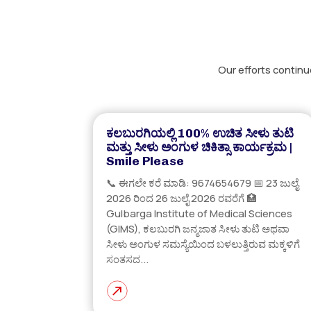
Our efforts continu
ಕಲಬುರಗಿಯಲ್ಲಿ 100% ಉಚಿತ ಸೀಳು ತುಟಿ
ಮತ್ತು ಸೀಳು ಅಂಗುಳ ಚಿಕಿತ್ಸಾ ಕಾರ್ಯಕ್ರಮ |
Smile Please
📞 ಈಗಲೇ ಕರೆ ಮಾಡಿ: 9674654679 📅 23 ಜುಲೈ
2026 ರಿಂದ 26 ಜುಲೈ 2026 ರವರೆಗೆ 🏥
Gulbarga Institute of Medical Sciences
(GIMS), ಕಲಬುರಗಿ ಜನ್ಮಜಾತ ಸೀಳು ತುಟಿ ಅಥವಾ
ಸೀಳು ಅಂಗುಳ ಸಮಸ್ಯೆಯಿಂದ ಬಳಲುತ್ತಿರುವ ಮಕ್ಕಳಿಗೆ
ಸಂತಸದ...