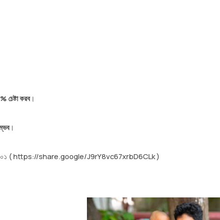
% চেষ্টা করব
।
সম্ভব
।
্গ – ৭৪১১০১ ( https://share.google/J9rY8vc67xrbD6CLk )